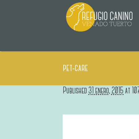
pet-care
Published
31 enero, 2015
at 10