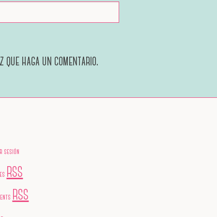
ez que haga un comentario.
ar sesión
RSS
ies
RSS
ents