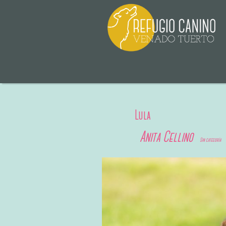
6 junio, 2023
Lula
Anita Cellino
By
In
Sin categoría