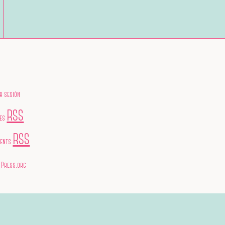
ar sesión
RSS
ies
RSS
ents
Press.org