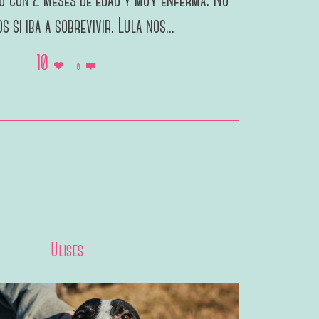
fu con 2 meses de edad y muy enferma. No
s si iba a sobrevivir. Lula nos...
10
0
5 junio, 2023
Ulises