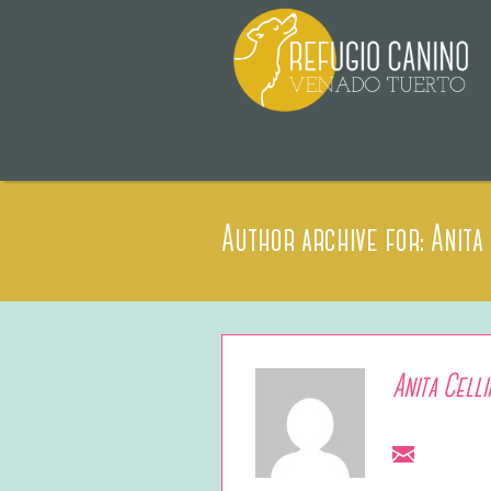
Author archive for: Anita
Anita Celli