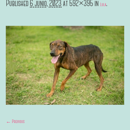
Published
6 junio, 2023
at 592×395 in
.
Lula
← Previous