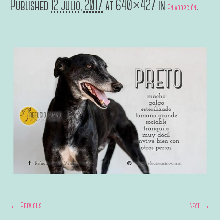
Published
12 julio, 2017
at 640×427 in
.
En adopción
← Previous
Next →