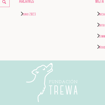
Archives
Meta
junio 2023
Inici
Entr
Comm
Word