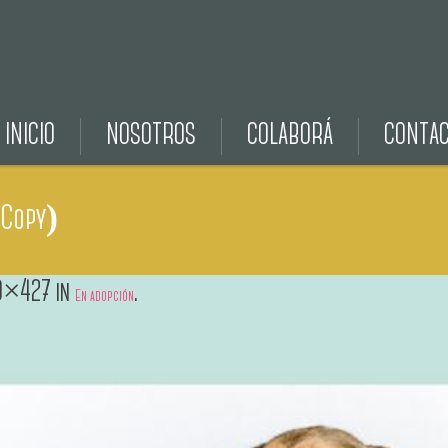
INICIO
NOSOTROS
COLABORÁ
CONTA
(Copy)
0×427 in
.
En adopción