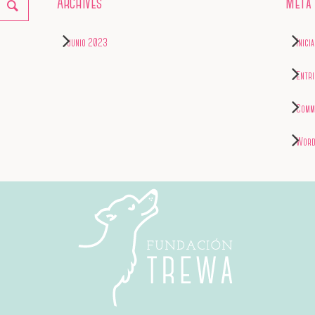
Archives
Meta
junio 2023
Inici
Entr
Comm
Word