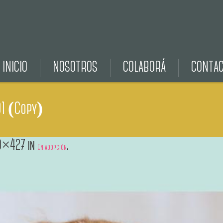
INICIO
NOSOTROS
COLABORÁ
CONTA
1 (Copy)
0×427 in
.
En adopción